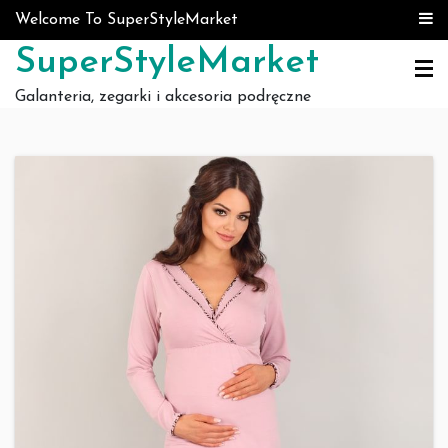
Skip to content
Welcome To SuperStyleMarket
SuperStyleMarket
Galanteria, zegarki i akcesoria podręczne