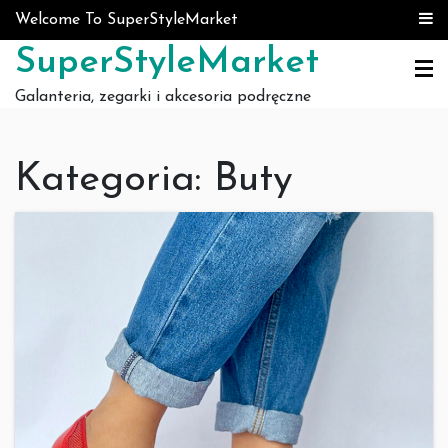
Skip to content
Welcome To SuperStyleMarket
SuperStyleMarket
Galanteria, zegarki i akcesoria podręczne
Kategoria:
Buty