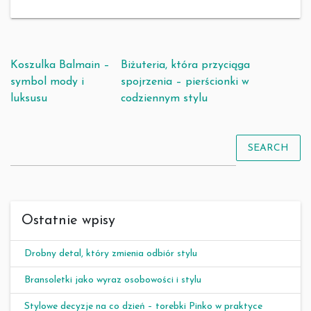
Nawigacja wpisu
Koszulka Balmain –
Biżuteria, która przyciąga
symbol mody i
spojrzenia – pierścionki w
luksusu
codziennym stylu
SEARCH
Ostatnie wpisy
Drobny detal, który zmienia odbiór stylu
Bransoletki jako wyraz osobowości i stylu
Stylowe decyzje na co dzień – torebki Pinko w praktyce