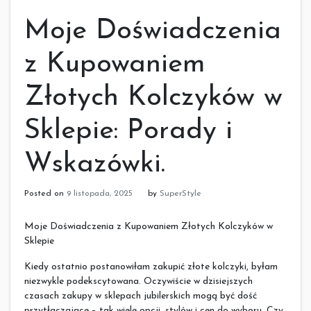
Moje Doświadczenia
z Kupowaniem
Złotych Kolczyków w
Sklepie: Porady i
Wskazówki.
Posted on
9 listopada, 2025
by
SuperStyle
Moje Doświadczenia z Kupowaniem Złotych Kolczyków w
Sklepie
Kiedy ostatnio postanowiłam zakupić złote kolczyki, byłam
niezwykle podekscytowana. Oczywiście w dzisiejszych
czasach zakupy w sklepach jubilerskich mogą być dość
przytłaczające – tak wiele opcji, stylów i cen do wyboru. Czy